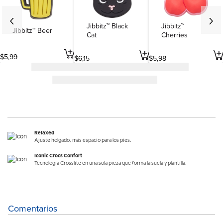
Jibbitz™ Black
Jibbitz™
Jibbitz™ Beer
Cat
Cherries
$
5
,
99
$
6
,
15
$
5
,
98
Relaxed
Ajuste holgado, más espacio para los pies.
Iconic Crocs Confort
Tecnología Crosslite en una sola pieza que forma la suela y plantilla.
Comentarios