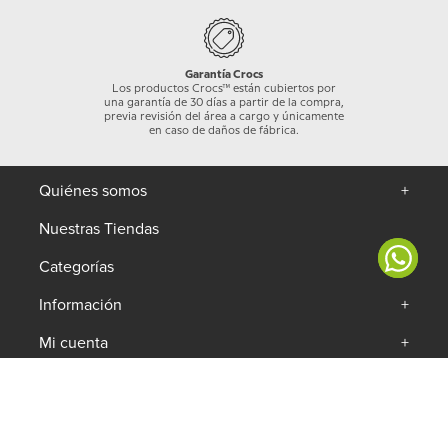
Garantía Crocs
Los productos Crocs™ están cubiertos por
una garantía de 30 días a partir de la compra,
previa revisión del área a cargo y únicamente
en caso de daños de fábrica.
Quiénes somos
+
Nuestras Tiendas
Categorías
+
Información
+
Mi cuenta
+