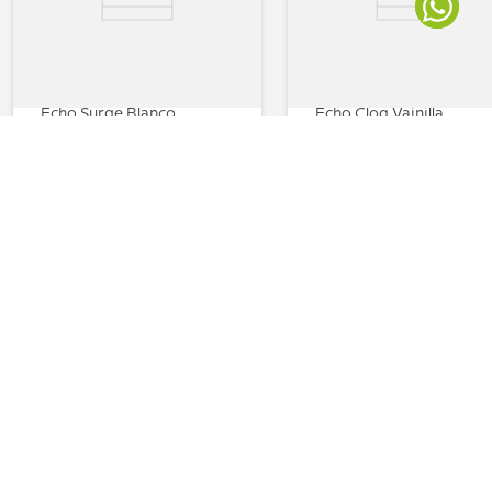
Echo Surge Blanco
Echo Clog Vainilla
$
49
,
90
$
109
,
00
$
64
,
40
$
92
,
00
Compras seguras
Todas tus transacciones pasan por
un certificado que protege tu
información.
Envíos