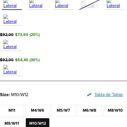
$92,00
$73,60
(
20
%)
$92,00
$64,40
(
30
%)
Size:
M10/W12
Tabla de Tallas
M11
M4/W6
M5/W7
M6/W8
M8/W10
M9/W11
M10/W12