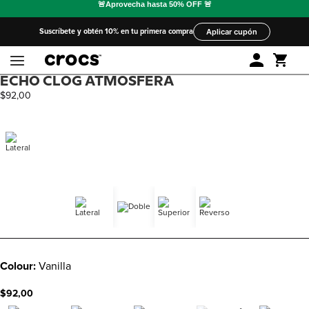
Suscríbete y obtén 10% en tu primera compra
Aplicar cupón
ECHO CLOG ATMÓSFERA
$
92
,
00
Colour:
Vanilla
$92,00