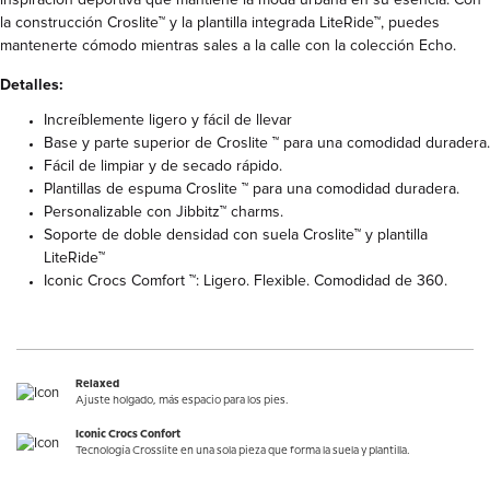
la construcción Croslite™ y la plantilla integrada LiteRide™, puedes
mantenerte cómodo mientras sales a la calle con la colección Echo.
Detalles:
Increíblemente ligero y fácil de llevar
Base y parte superior de Croslite ™ para una comodidad duradera.
Fácil de limpiar y de secado rápido.
Plantillas de espuma Croslite ™ para una comodidad duradera.
Personalizable con Jibbitz™ charms.
Soporte de doble densidad con suela Croslite™ y plantilla
LiteRide™
Iconic Crocs Comfort ™: Ligero. Flexible. Comodidad de 360.
Relaxed
Ajuste holgado, más espacio para los pies.
Iconic Crocs Confort
Tecnología Crosslite en una sola pieza que forma la suela y plantilla.