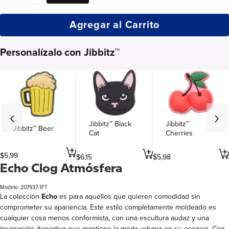
Agregar al Carrito
Personalízalo con Jibbitz™
Jibbitz™ Black
Jibbitz™
Jibbitz™ Beer
Cat
Cherries
$
5
,
99
$
6
,
15
$
5
,
98
Echo Clog Atmósfera
Modelo: 207937-1FT
La colección
Echo
es para aquellos que quieren comodidad sin
comprometer su apariencia. Este estilo completamente moldeado es
cualquier cosa menos conformista, con una escultura audaz y una
inspiración deportiva que mantiene la moda urbana en su esencia. Con