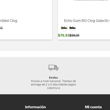
rbled Clog
Echo Gum RO Clog Galactic
00
$
79
,
93
$
99
,
91
Envíos
Envíos a nivel nacional. Tiempo de
entrega de 2 a 5 días hábiles según
cobertura
Información
Mi cuenta