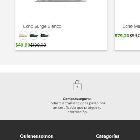
Echo Surge Blanco
Echo Ma
$
79
,
20
$
99
,
$
49
,
90
$
109
,
00
Compras seguras
Todas tus transacciones pasan por
un certificado que protege tu
información.
Quienes somos
Categorías