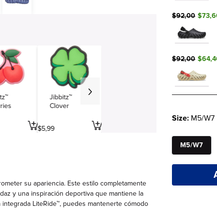
$92,00
$73,6
$92,00
$64,4
tz™
Jibbitz™
ries
Clover
Size:
M5/W7
$
5
,
99
M5/W7
ometer su apariencia. Este estilo completamente
az y una inspiración deportiva que mantiene la
lla integrada LiteRide™, puedes mantenerte cómodo