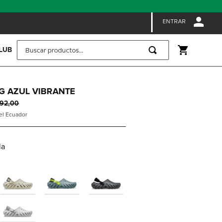
ENTRAR
Buscar productos...
LUB
G AZUL VIBRANTE
92
,
00
 el Ecuador
la