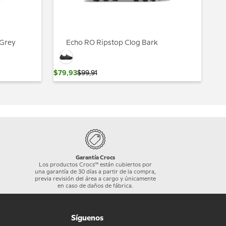
 Grey
Echo RO Ripstop Clog Bark
$
79
,
93
$
99
,
91
Garantía Crocs
Los productos Crocs™ están cubiertos por
una garantía de 30 días a partir de la compra,
previa revisión del área a cargo y únicamente
en caso de daños de fábrica.
Síguenos