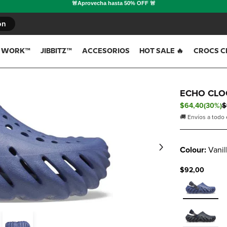
ón
T WORK™
JIBBITZ™
ACCESORIOS
HOT SALE 🔥
CROCS C
ECHO CLO
Tendencias
Tendencias
Tendencias
$
64
,
40
(
30%
)
$
🚚 Envíos a todo
Lanzamientos
Lanzamientos
Lanzamientos
Colour:
Vanil
$92,00