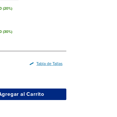
0
(
20
%)
0
(
30
%)
Tabla de Tallas
Agregar al Carrito