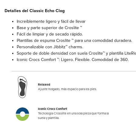
Detalles del Classic Echo Clog
Increíblemente ligero y fácil de llevar
Base y parte superior de Croslite ™
Fácil de limpiar y de secado rápido.
Plantillas de espuma Croslite ™ para una comodidad duradera.
Personalizable con Jibbitz™ charms.
Soporte de doble densidad con suela Croslite™ y plantilla LiteRi
Iconic Crocs Comfort ™: Ligero. Flexible. Comodidad de 360.
Relaxed
Ajuste holgado, más espacio para los pies.
Iconic Crocs Confort
Tecnología Crosslite en una sola pieza que forma la
suela y plantilla.