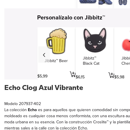
Simbolos y varios
Personalízalo con Jibbitz™
Viajes y entretenimiento
Profesiones
Jibbitz™
Jibbi
Jibbitz™ Beer
Black Cat
Cher
$
5
,
99
$
6
,
15
$
5
,
98
Echo Clog Azul Vibrante
Modelo 207937-402
La colección
Echo
es para aquellos que quieren comodidad sin compr
moldeado es cualquier cosa menos conformista, con una escultura aud
moda urbana en su esencia. Con la construcción Croslite™ y la planti
mientras sales a la calle con la colección Echo.