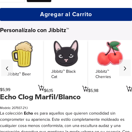
Agregar al Carrito
Personalízalo con Jibbitz™
Jibbitz™ Black
Jibbitz™
Jibbitz™ Beer
Cat
Cherries
$
5
,
99
$
6
,
15
$
5
,
98
Echo Clog Marfil/Blanco
Modelo: 207937-2YJ
La colección
Echo
es para aquellos que quieren comodidad sin
comprometer su apariencia. Este estilo completamente moldeado es
cualquier cosa menos conformista, con una escultura audaz y una
inspiración deportiva que mantiene la moda urbana en su esencia. Con