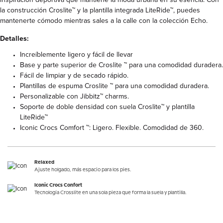
la construcción Croslite™ y la plantilla integrada LiteRide™, puedes
mantenerte cómodo mientras sales a la calle con la colección Echo.
Detalles:
Increíblemente ligero y fácil de llevar
Base y parte superior de Croslite ™ para una comodidad duradera.
Fácil de limpiar y de secado rápido.
Plantillas de espuma Croslite ™ para una comodidad duradera.
Personalizable con Jibbitz™ charms.
Soporte de doble densidad con suela Croslite™ y plantilla
LiteRide™
Iconic Crocs Comfort ™: Ligero. Flexible. Comodidad de 360.
Relaxed
Ajuste holgado, más espacio para los pies.
Iconic Crocs Confort
Tecnología Crosslite en una sola pieza que forma la suela y plantilla.