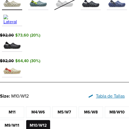
$92,00
$73,60
(
20
%)
$92,00
$64,40
(
30
%)
Size:
M10/W12
Tabla de Tallas
M11
M4/W6
M5/W7
M6/W8
M8/W10
M9/W11
M10/W12