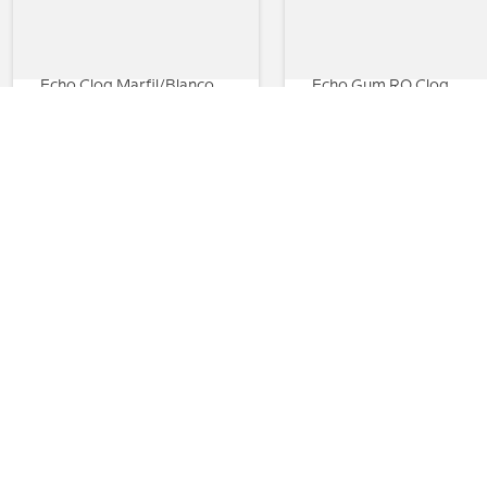
Echo Clog Marfil/Blanco
Echo Gum RO Clog
$
92
,
00
$
79
,
93
$
99
,
91
Compras seguras
Todas tus transacciones pasan por
un certificado que protege tu
información.
Envíos
Envíos a nivel nacional. Tiempo de
entrega de 2 a 5 días hábiles según
cobertura