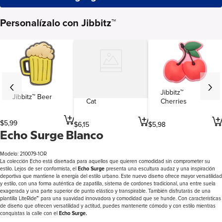
Personalízalo con Jibbitz™
Jibbitz™ Black
Jibbitz™
Jibbitz™ Beer
Cat
Cherries
$
5
,
99
$
6
,
15
$
5
,
98
Echo Surge Blanco
Modelo: 210079-1OR
La colección Echo está diseñada para aquellos que quieren comodidad sin comprometer su
estilo. Lejos de ser conformista, el
Echo Surge
presenta una escultura audaz y una inspiración
deportiva que mantiene la energía del estilo urbano. Este nuevo diseño ofrece mayor versatilidad
y estilo, con una forma auténtica de zapatilla, sistema de cordones tradicional, una entre suela
exagerada y una parte superior de punto elástico y transpirable. También disfrutarás de una
plantilla LiteRide™ para una suavidad innovadora y comodidad que se hunde. Con características
de diseño que ofrecen versatilidad y actitud, puedes mantenerte cómodo y con estilo mientras
conquistas la calle con el
Echo Surge.