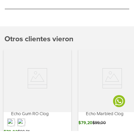
Otros clientes vieron
Echo Gum RO Clog
Echo Marbled Clog
$
79
,
20
$
99
,
00
$
79
,
93
$
99
,
91