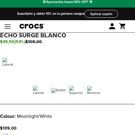
Suscríbete y obtén 10% en tu primera compra
Aplicar cupón
ECHO SURGE BLANCO
$
49
,
90
(
54%
)
$
109
,
00
Colour:
Moonlight/White
$109,00