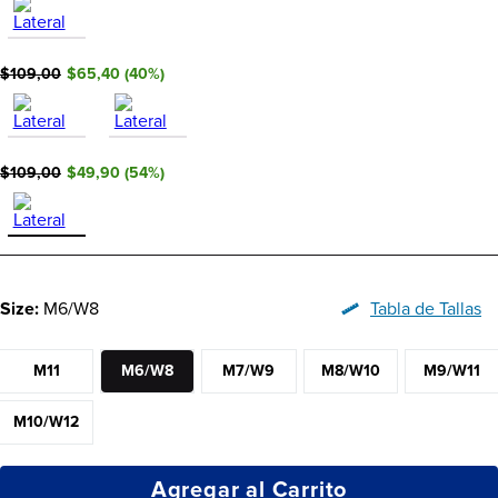
$109,00
$65,40
(
40
%)
$109,00
$49,90
(
54
%)
Size:
M6/W8
Tabla de Tallas
M11
M6/W8
M7/W9
M8/W10
M9/W11
M10/W12
Agregar al Carrito