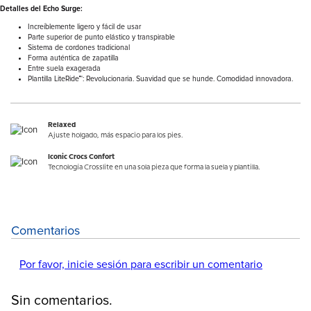
Detalles del Echo Surge:
Increíblemente ligero y fácil de usar
Parte superior de punto elástico y transpirable
Sistema de cordones tradicional
Forma auténtica de zapatilla
Entre suela exagerada
Plantilla LiteRide™: Revolucionaria. Suavidad que se hunde. Comodidad innovadora.
Relaxed
Ajuste holgado, más espacio para los pies.
Iconic Crocs Confort
Tecnología Crosslite en una sola pieza que forma la suela y plantilla.
Comentarios
Por favor, inicie sesión para escribir un comentario
Sin comentarios.