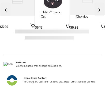
Jibbitz™ Black
Jibbitz™
Jibbitz™ Beer
Cat
Cherries
$
5
,
99
$
6
,
15
$
5
,
98
Relaxed
Ajuste holgado, más espacio para los pies.
Iconic Crocs Confort
Tecnología Crosslite en una sola pieza que forma la suela y plantilla.