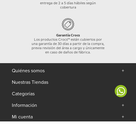
entrega de 2 a 5 días hábiles según
cobertura
Garantía Crocs
Los productos Crocs™ están cubiertos por
una garantía de 30 días a partir de la compra,
previa revisión del área a cargo y únicamente
en caso de daños de fábrica.
Quiénes somos
+
Nuestras Tiendas
Categorías
+
Información
+
Mi cuenta
+