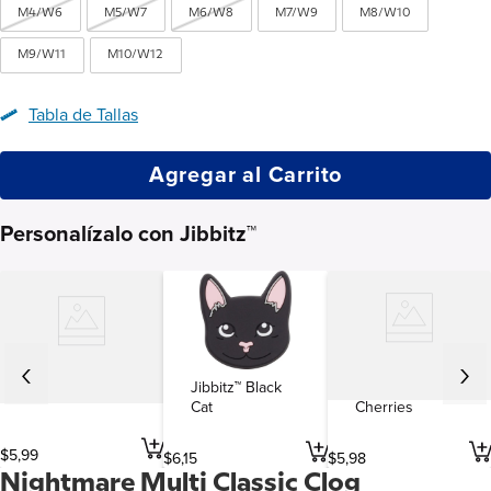
M4/W6
M5/W7
M6/W8
M7/W9
M8/W10
M9/W11
M10/W12
Tabla de Tallas
Agregar al Carrito
Personalízalo con Jibbitz™
Jibbitz™ Black
Jibbitz™
Jibbitz™ Beer
Cat
Cherries
$
5
,
99
$
6
,
15
$
5
,
98
Nightmare Multi Classic Clog