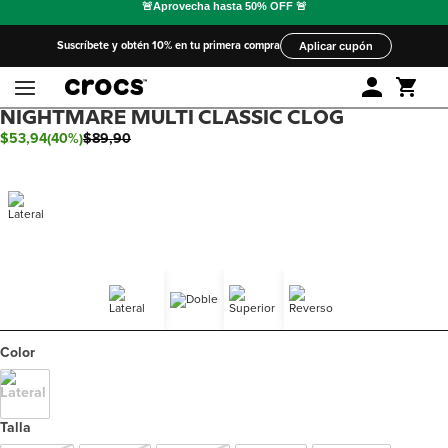
Suscríbete y obtén 10% en tu primera compra
Aplicar cupón
NIGHTMARE MULTI CLASSIC CLOG
$
53
,
94
(
40%
)
$
89
,
90
Color
Talla