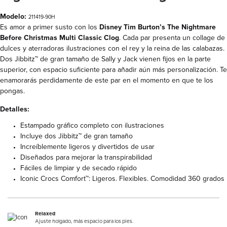
Modelo:
211419-90H
Es amor a primer susto con los
Disney Tim Burton’s The Nightmare
Before Christmas Multi Classic Clog
. Cada par presenta un collage de
dulces y aterradoras ilustraciones con el rey y la reina de las calabazas.
Dos Jibbitz™ de gran tamaño de Sally y Jack vienen fijos en la parte
superior, con espacio suficiente para añadir aún más personalización. Te
enamorarás perdidamente de este par en el momento en que te los
pongas.
Detalles:
Estampado gráfico completo con ilustraciones
Incluye dos Jibbitz™ de gran tamaño
Increíblemente ligeros y divertidos de usar
Diseñados para mejorar la transpirabilidad
Fáciles de limpiar y de secado rápido
Iconic Crocs Comfort™: Ligeros. Flexibles. Comodidad 360 grados
Relaxed
Ajuste holgado, más espacio para los pies.