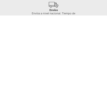
Envíos
Envíos a nivel nacional. Tiempo de
entrega de 2 a 5 días hábiles según
cobertura
Garantía Crocs
Los productos Crocs™ están cubiertos por
una garantía de 30 días a partir de la compra,
previa revisión del área a cargo y únicamente
en caso de daños de fábrica.
Quiénes somos
+
Nuestras Tiendas
Categorías
+
Información
+
Mi cuenta
+