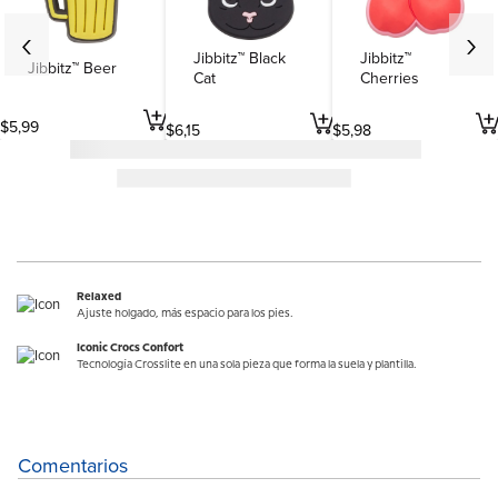
Jibbitz™ Black
Jibbitz™
Jibbitz™ Beer
Cat
Cherries
$
5
,
99
$
6
,
15
$
5
,
98
Relaxed
Ajuste holgado, más espacio para los pies.
Iconic Crocs Confort
Tecnología Crosslite en una sola pieza que forma la suela y plantilla.
Comentarios