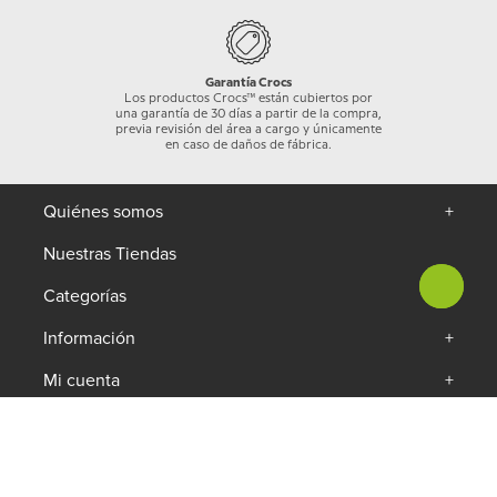
Garantía Crocs
Los productos Crocs™ están cubiertos por
una garantía de 30 días a partir de la compra,
previa revisión del área a cargo y únicamente
en caso de daños de fábrica.
Quiénes somos
+
Nuestras Tiendas
Categorías
+
Información
+
Mi cuenta
+